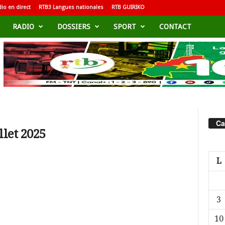
io en direct
RTB3 Langues nationales
RTB GUIRIKO
RADIO
DOSSIERS
SPORT
CONTACT
Ca
llet 2025
L
3
10