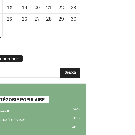
18
19
20
21
22
23
25
26
27
28
29
30
l
chercher
TÉGORIE POPULAIRE
12462
ision
11897
aux Télévisés
4810