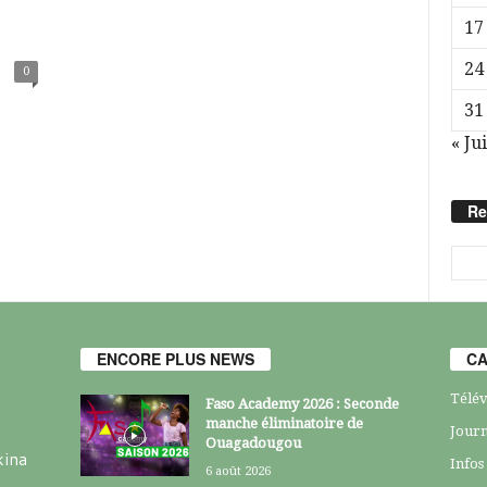
17
24
0
31
« Jui
Re
ENCORE PLUS NEWS
CA
Télév
Faso Academy 2026 : Seconde
manche éliminatoire de
Journ
Ouagadougou
kina
Infos
6 août 2026