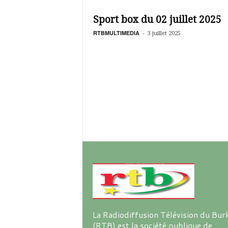
é
v
Sport box du 02 juillet 2025
i
s
RTBMULTIMEDIA
-
3 juillet 2025
i
o
n
d
u
B
u
r
k
i
n
a
La Radiodiffusion Télévision du Bur
(RTB) est la société publique de