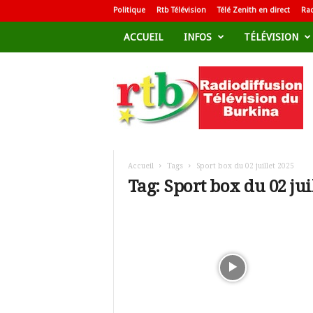
Politique
Rtb Télévision
Télé Zenith en direct
Rad
ACCUEIL
INFOS
TÉLÉVISION
R
a
d
i
o
d
i
f
Accueil
Tags
Sport box du 02 juillet 2025
f
Tag: Sport box du 02 jui
u
s
i
o
n
T
é
l