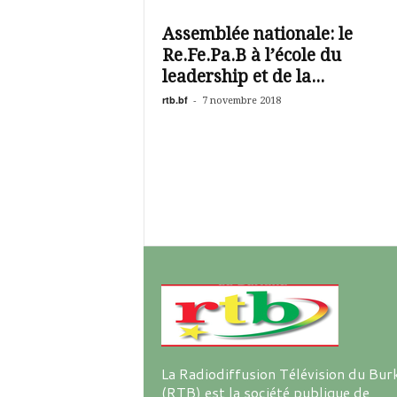
é
v
Assemblée nationale: le
i
Re.Fe.Pa.B à l’école du
s
i
leadership et de la...
o
rtb.bf
-
7 novembre 2018
n
d
u
B
u
r
k
i
n
a
La Radiodiffusion Télévision du Bur
(RTB) est la société publique de