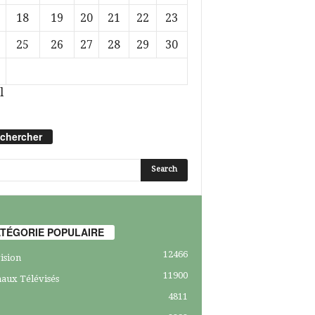
18
19
20
21
22
23
25
26
27
28
29
30
l
chercher
TÉGORIE POPULAIRE
12466
ision
11900
aux Télévisés
4811