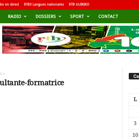
io en direct
RTB3 Langues nationales
RTB GUIRIKO
RADIO
DOSSIERS
SPORT
CONTACT
ice
Ca
ultante-formatrice
L
3
10