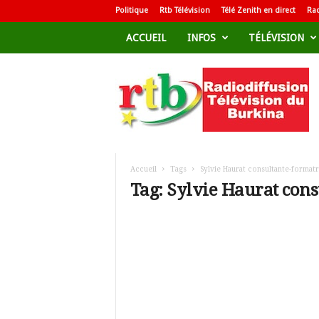
Politique
Rtb Télévision
Télé Zenith en direct
Rad
ACCUEIL
INFOS
TÉLÉVISION
R
a
d
i
o
d
i
f
Accueil
Tags
Sylvie Haurat consultante-formatr
f
Tag: Sylvie Haurat cons
u
s
i
o
n
T
é
l