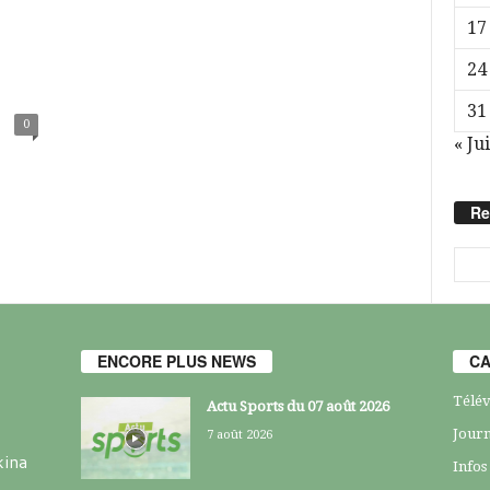
17
24
31
0
« Jui
Re
ENCORE PLUS NEWS
CA
Télév
Actu Sports du 07 août 2026
Journ
7 août 2026
kina
Infos