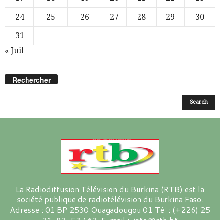
24
25
26
27
28
29
30
31
« Juil
Rechercher
La Radiodiffusion Télévision du Burkina (RTB) est la
société publique de radiotélévision du Burkina Faso.
Adresse : 01 BP 2530 Ouagadougou 01 Tél : (+226) 25
31-83-53 / 63 E-mail : info@rtb.bf