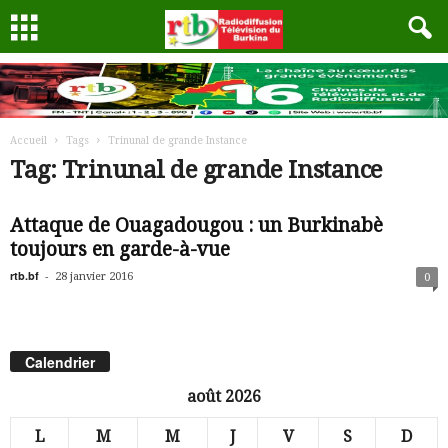
Accueil
Tags
Trinunal de grande Instance
Tag: Trinunal de grande Instance
Attaque de Ouagadougou : un Burkinabè
toujours en garde-à-vue
rtb.bf
-
28 janvier 2016
0
Calendrier
août 2026
L
M
M
J
V
S
D