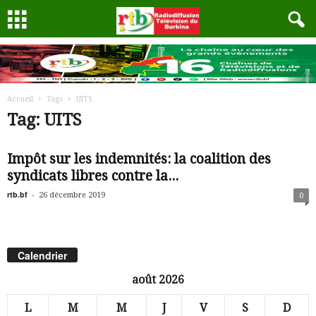
Accueil
Tags
UITS
Tag: UITS
Impôt sur les indemnités: la coalition des
syndicats libres contre la...
rtb.bf
-
26 décembre 2019
0
Calendrier
août 2026
L
M
M
J
V
S
D