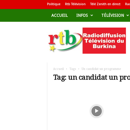
Politique
Rtb Télévision
Télé Zenith en direct
Rad
ACCUEIL
INFOS
TÉLÉVISION
R
a
d
i
o
d
i
f
Accueil
Tags
Un candidat un programme
f
Tag: un candidat un p
u
s
i
o
n
T
é
l