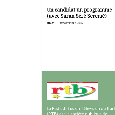
é
v
Un candidat un programme
i
(avec Saran Séré Seremé)
s
i
rtb.bf
-
20 novembre 2015
o
n
d
u
B
u
r
k
i
n
a
La Radiodiffusion Télévision du Bur
(RTB) est la société publique de