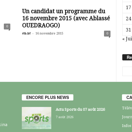
17
Un candidat un programme du
16 novembre 2015 (avec Ablassé
24
OUEDRAOGO)
0
31
rtb.bf
-
16 novembre 2015
0
« Jui
Re
ENCORE PLUS NEWS
CA
Télév
Actu Sports du 07 août 2026
Journ
7 août 2026
kina
Infos