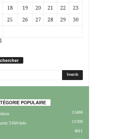
18
19
20
21
22
23
25
26
27
28
29
30
l
chercher
TÉGORIE POPULAIRE
12466
ision
11900
aux Télévisés
4811