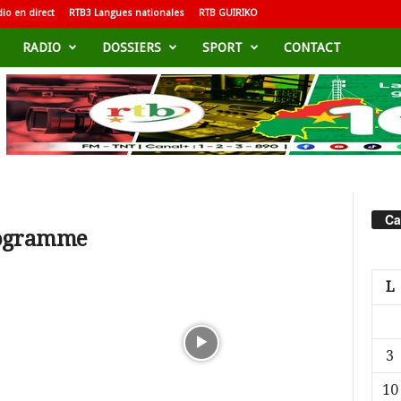
io en direct
RTB3 Langues nationales
RTB GUIRIKO
RADIO
DOSSIERS
SPORT
CONTACT
Ca
rogramme
L
3
10