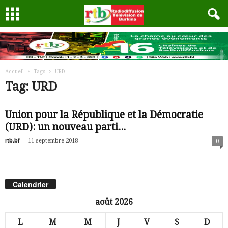
Accueil
Tags
URD
Tag: URD
Union pour la République et la Démocratie
(URD): un nouveau parti...
rtb.bf
-
11 septembre 2018
0
Calendrier
août 2026
L
M
M
J
V
S
D