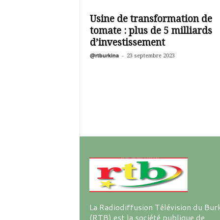
é
v
Usine de transformation de
i
tomate : plus de 5 milliards
s
i
d’investissement
o
@rtburkina
-
23 septembre 2023
n
d
u
B
u
r
k
i
n
a
La Radiodiffusion Télévision du Bur
(RTB) est la société publique de