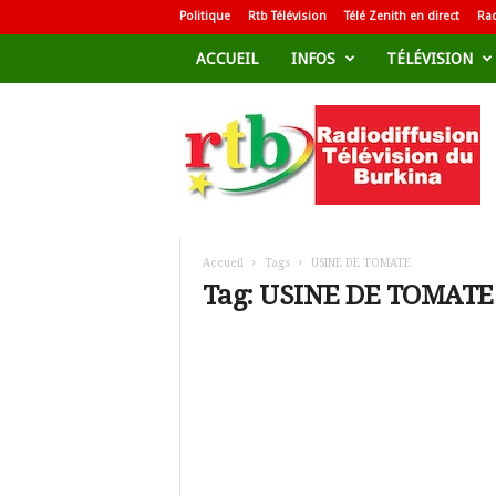
Politique
Rtb Télévision
Télé Zenith en direct
Rad
ACCUEIL
INFOS
TÉLÉVISION
R
a
d
i
o
d
i
f
Accueil
Tags
USINE DE TOMATE
f
Tag: USINE DE TOMATE
u
s
i
o
n
T
é
l