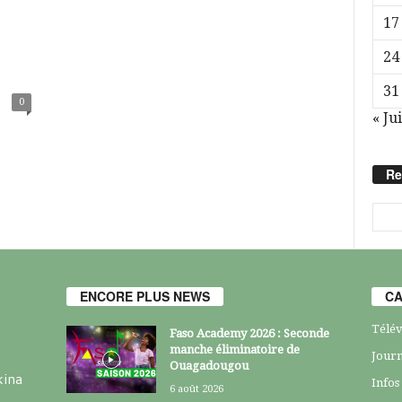
17
24
31
0
« Jui
Re
ENCORE PLUS NEWS
CA
Télév
Faso Academy 2026 : Seconde
manche éliminatoire de
Journ
Ouagadougou
kina
Infos
6 août 2026