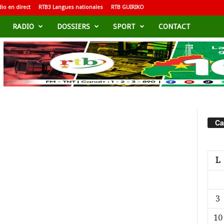
io en direct
RTB3 Langues nationales
RTB GUIRIKO
RADIO
DOSSIERS
SPORT
CONTACT
Ca
L
3
10