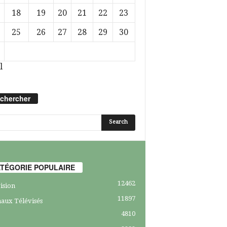
18
19
20
21
22
23
25
26
27
28
29
30
l
chercher
TÉGORIE POPULAIRE
12462
ision
11897
aux Télévisés
4810