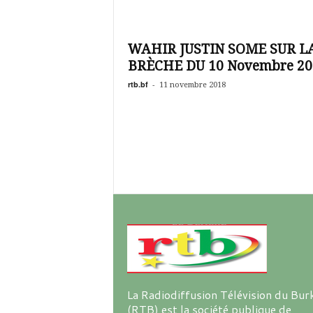
é
v
i
s
WAHIR JUSTIN SOME SUR L
i
BRÈCHE DU 10 Novembre 20
o
rtb.bf
-
11 novembre 2018
n
d
u
B
u
r
k
i
n
a
La Radiodiffusion Télévision du Bur
(RTB) est la société publique de