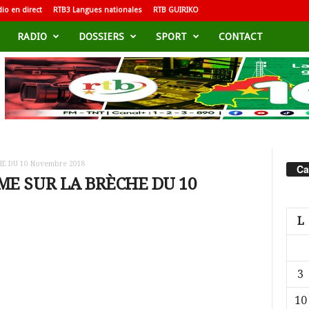
io en direct
RTB3 Langues nationales
RTB GUIRIKO
RADIO
DOSSIERS
SPORT
CONTACT
HE DU 10 Novembre 2018
Ca
ME SUR LA BRÈCHE DU 10
L
3
10