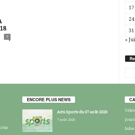
17
24
A
18
31
0
« Jui
Re
ENCORE PLUS NEWS
CA
Télév
Actu Sports du 07 août 2026
Journ
7 août 2026
kina
Infos