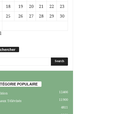
18
19
20
21
22
23
25
26
27
28
29
30
l
chercher
TÉGORIE POPULAIRE
12466
ision
11900
aux Télévisés
4811