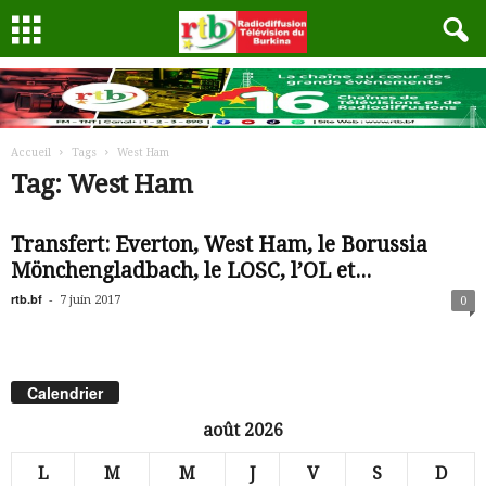
Accueil
Tags
West Ham
Tag: West Ham
Transfert: Everton, West Ham, le Borussia
Mönchengladbach, le LOSC, l’OL et...
rtb.bf
-
7 juin 2017
0
Calendrier
août 2026
L
M
M
J
V
S
D