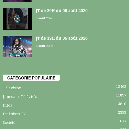
JT de 20H du 06 août 2026
6 août 2026
JT de 19H du 06 août 2026
6 août 2026
CATÉGORIE POPULAIRE
12462
Télévision
11897
Journaux Télévisés
4810
Infos
2898
Emissions TV
1677
Société