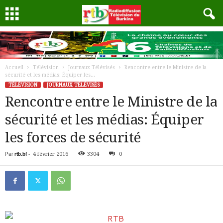
Accueil
Télévision
Journaux Télévisés
Rencontre entre le Ministre de la
sécurité et les médias: Équiper les...
TÉLÉVISION
JOURNAUX TÉLÉVISÉS
Rencontre entre le Ministre de la
sécurité et les médias: Équiper
les forces de sécurité
Par
rtb.bf
-
4 février 2016
3304
0