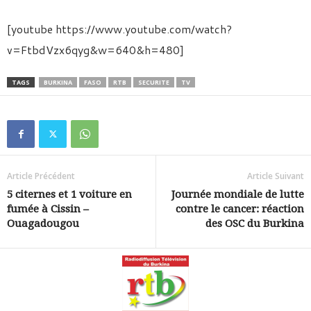
[youtube https://www.youtube.com/watch?
v=FtbdVzx6qyg&w=640&h=480]
TAGS
BURKINA
FASO
RTB
SECURITE
TV
Article Précédent
Article Suivant
5 citernes et 1 voiture en
Journée mondiale de lutte
fumée à Cissin –
contre le cancer: réaction
Ouagadougou
des OSC du Burkina