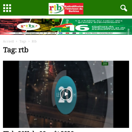
Accueil
Tags
Rtb
Tag: rtb