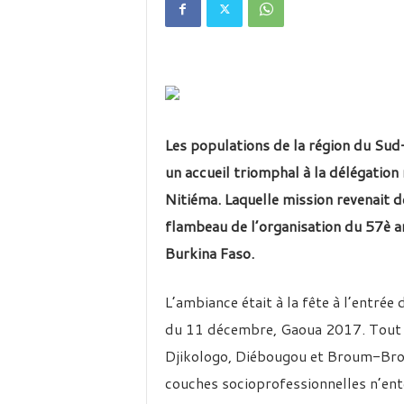
é
v
i
s
i
o
n
d
Les populations de la région du Sud
u
B
un accueil triomphal à la délégation
u
Nitiéma. Laquelle mission revenait 
r
flambeau de l’organisation du 57è an
k
i
Burkina Faso.
n
a
L’ambiance était à la fête à l’entrée 
du 11 décembre, Gaoua 2017. Tout a
Djikologo, Diébougou et Broum-Bro
couches socioprofessionnelles n’ent