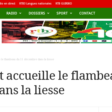
io en direct
RTB3 Langues nationales
RTB GUIRIKO
RADIO
DOSSIERS
SPORT
CONTACT
e le flambeau du 11 décembre dans la liesse
t accueille le flambe
ns la liesse