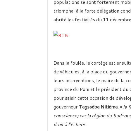
populations se sont fortement mobil
triomphal à la forte délégation condu
abrité les festivités du 11 décembr
Dans la foulée, le cortège est ensui
de véhicules, à la place du gouverno
leurs interventions, le maire de la
province du Poni et le président du c
pour saisir cette occasion de dével
gouverneur
Tagsséba Nitiéma
, «
le f
conscience; car la région du Sud-oues
droit à l’échec
« .