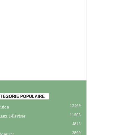
TÉGORIE POPULAIRE
12469
ision
11902
aux Télévisés
4812
2899
ions TV