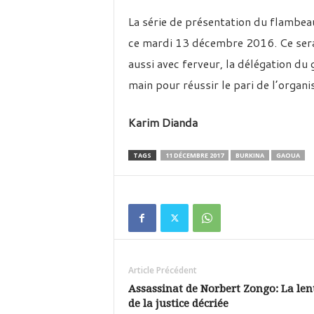
La série de présentation du flambea
ce mardi 13 décembre 2016. Ce sera 
aussi avec ferveur, la délégation du
main pour réussir le pari de l’orga
Karim Dianda
TAGS
11 DÉCEMBRE 2017
BURKINA
GAOUA
Article Précédent
Assassinat de Norbert Zongo: La len
de la justice décriée