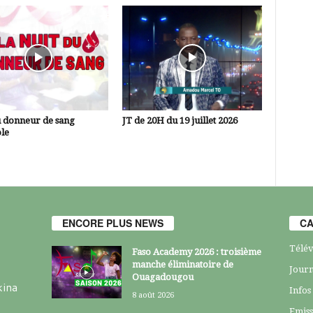
u donneur de sang
JT de 20H du 19 juillet 2026
le
ENCORE PLUS NEWS
CA
Télév
Faso Academy 2026 : troisième
manche éliminatoire de
Journ
Ouagadougou
kina
Infos
8 août 2026
Emiss