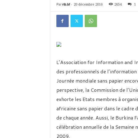
é
Par
rtb.bf
-
20 décembre 2016
2654
1
v
i
s
i
o
n
d
u
B
L’Association for Information and
u
des professionnels de l’information
r
k
Journée mondiale sans papier encor
i
perspective, la Commission de l’Unio
n
a
exhorte les Etats membres à organise
africaine sans papier dans le cadre 
de chaque année. Aussi, le Burkina F
célébration annuelle de la Semaine n
2009.