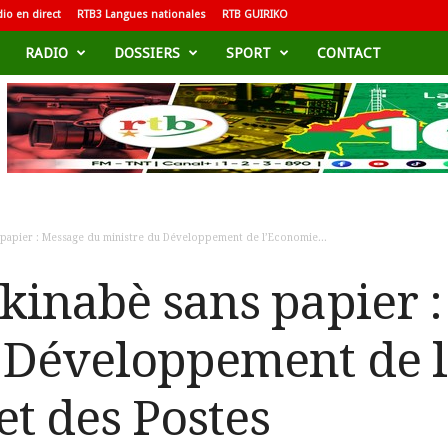
io en direct
RTB3 Langues nationales
RTB GUIRIKO
RADIO
DOSSIERS
SPORT
CONTACT
 papier : Message du ministre du Développement de l’Economie...
kinabè sans papier 
u Développement de 
t des Postes