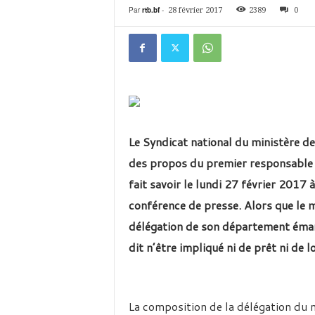
é
Par
rtb.bf
-
28 février 2017
2389
0
v
i
s
i
o
n
d
u
B
Le Syndicat national du ministère de
u
des propos du premier responsable du
r
k
fait savoir le lundi 27 février 2017
i
conférence de presse. Alors que le mi
n
a
délégation de son département émane 
dit n’être impliqué ni de prêt ni de 
La composition de la délégation du m