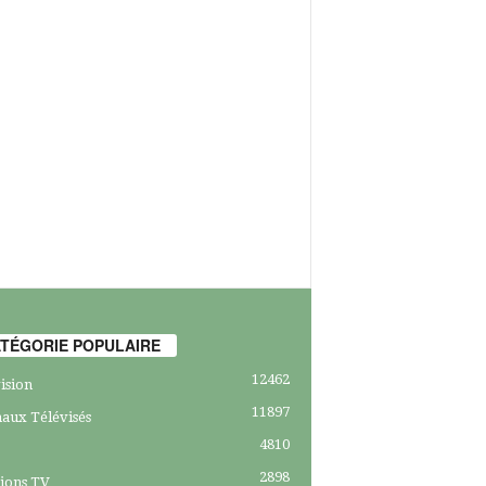
TÉGORIE POPULAIRE
12462
ision
11897
aux Télévisés
4810
2898
ions TV