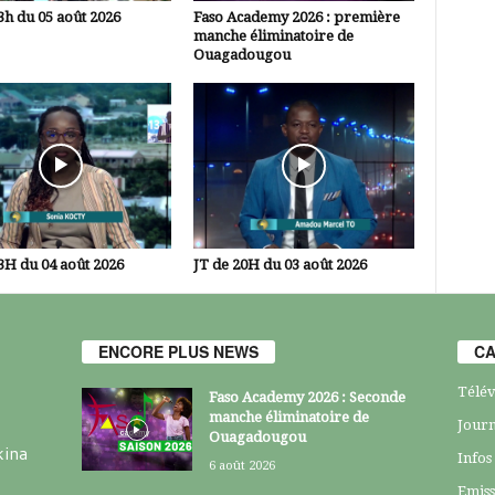
3h du 05 août 2026
Faso Academy 2026 : première
manche éliminatoire de
Ouagadougou
3H du 04 août 2026
JT de 20H du 03 août 2026
ENCORE PLUS NEWS
CA
Télév
Faso Academy 2026 : Seconde
manche éliminatoire de
Journ
Ouagadougou
kina
Infos
6 août 2026
Emiss