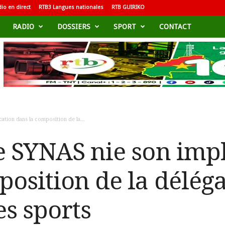
io en direct
RTB3 Langues nationales
RTB GUIRIKO
RADIO
DOSSIERS
SPORT
CONTACT
ation dans la composition de la...
e SYNAS nie son impl
position de la délég
es sports