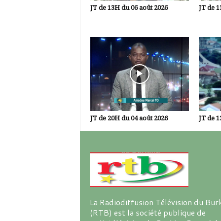
JT de 13H du 06 août 2026
JT de 1
JT de 20H du 04 août 2026
JT de 1
La Radiodiffusion Télévision du Bur
(RTB) est la société publique de