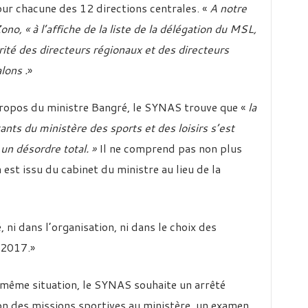
our chacune des 12 directions centrales. «
A notre
Zono,
« à l’affiche de la liste de la délégation du MSL,
orité des directeurs régionaux et des directeurs
lons .
»
propos du ministre Bangré, le SYNAS trouve que «
la
ants du ministère des sports et des loisirs s’est
un désordre total. »
Il ne comprend pas non plus
est issu du cabinet du ministre au lieu de la
, ni dans l’organisation, ni dans le choix des
 2017.»
a même situation, le SYNAS souhaite un arrêté
n des missions sportives au ministère, un examen