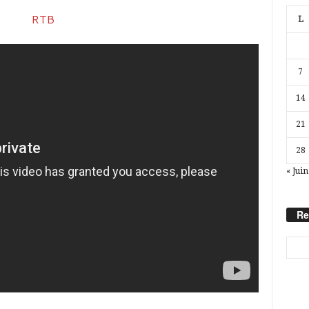
L
7
14
21
28
« Juin
Re