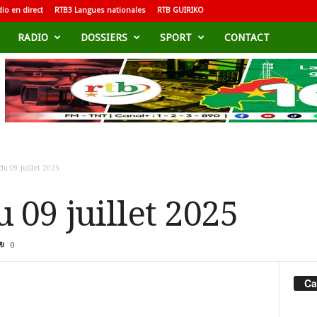
io en direct
RTB3 Langues nationales
RTB GUIRIKO
RADIO
DOSSIERS
SPORT
CONTACT
du 09 juillet 2025
u 09 juillet 2025
0
Ca