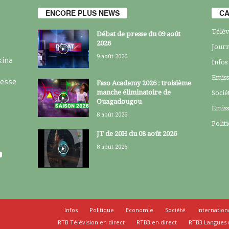
ENCORE PLUS NEWS
CA
Télév
Débat de presse du 09 août
2026
Journ
9 août 2026
kina
Infos
Emiss
resse
Faso Academy 2026 : troisième
manche éliminatoire de
Socié
Ouagadougou
Emiss
8 août 2026
Polit
JT de 20H du 08 août 2026
8 août 2026
Infos
Politique
Economie
Société
Internation
RTB Télévision en direct
RTB3 en direct
RTB3 Langues 