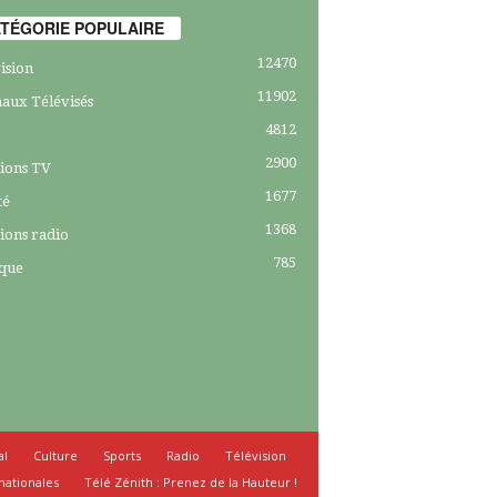
TÉGORIE POPULAIRE
12470
ision
11902
aux Télévisés
4812
2900
ions TV
1677
té
1368
ions radio
785
ique
al
Culture
Sports
Radio
Télévision
nationales
Télé Zénith : Prenez de la Hauteur !