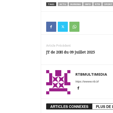
TAGS
ACTU
BURKINA
INFO
RTB
SPORT
Article Précédent
JT de 20H du 09 juillet 2025
RTBMULTIMEDIA
https://wwww.rtb.bf
ARTICLES CONNEXES
PLUS DE 