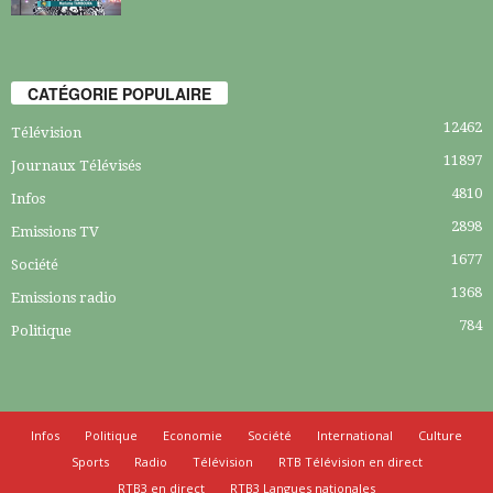
CATÉGORIE POPULAIRE
12462
Télévision
11897
Journaux Télévisés
4810
Infos
2898
Emissions TV
1677
Société
1368
Emissions radio
784
Politique
Infos
Politique
Economie
Société
International
Culture
Sports
Radio
Télévision
RTB Télévision en direct
RTB3 en direct
RTB3 Langues nationales