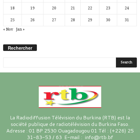
18
19
20
21
22
23
24
25
26
27
28
29
30
31
« Nov
Jan »
Rechercher
La Radiodiffusion Télévision du Burkina (RTB) est la
société publique de radiotélévision du Burkina Faso.
Adresse : 01 BP 2530 Ouagadougou 01 Tél : (+226) 25
31-83-53 / 63 E-mail : info@rtb.bf