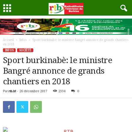
Accueil
Infos
Sport burkinabè: le ministre Bangré annonce de grands chantiers
en 2018
INFOS
SOCIÉTÉ
Sport burkinabè: le ministre
Bangré annonce de grands
chantiers en 2018
Par
rtb.bf
-
26 décembre 2017
2334
0