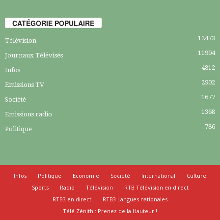
CATÉGORIE POPULAIRE
12473
Télévision
11904
Journaux Télévisés
4812
Infos
2902
Emissions TV
1677
Société
1368
Emissions radio
786
Politique
Infos
Politique
Economie
Société
International
Culture
Sports
Radio
Télévision
RTB Télévision en direct
RTB3 en direct
RTB3 Langues nationales
Télé Zénith : Prenez de la Hauteur !