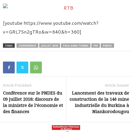
[youtube https://www.youtube.com/watch?
v=GRL7Sn2gTRo&w=640&h=360]
TAGS
CONFERENCE
JUILLET 2018
PAUL KABA THIEBA
PM
PNDES
Article Précédent
Article Suivant
Conférence sur le PNDES du
Lancement des travaux de
09 juillet 2018: discours de
construction de la 14è mine
la ministre de l’économie et
industrielle du Burkina à
des finances
Niankorodougou