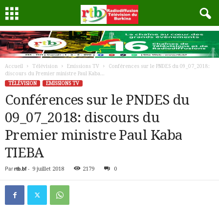
Accueil
Télévision
Emissions TV
Conférences sur le PNDES du 09_07_2018:
discours du Premier ministre Paul Kaba...
TÉLÉVISION
EMISSIONS TV
Conférences sur le PNDES du
09_07_2018: discours du
Premier ministre Paul Kaba
TIEBA
Par
rtb.bf
-
9 juillet 2018
2179
0