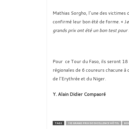
Mathias Sorgho, l’une des victimes d
confirmé leur bon été de forme. « J
e
grands prix ont été un bon test pour 
Pour ce Tour du Faso, ils seront 18 
régionales de 6 coureurs chacune à 
de l’Erythrée et du Niger.
Y. Alain Didier Compaoré
TAGS
11E GRAND PRIX DE EXCELLENCE HÔTEL
BO