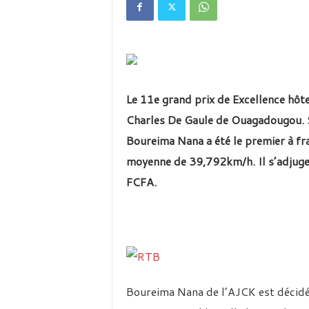
é
v
i
s
i
o
n
Le 11e grand prix de Excellence hôt
d
u
Charles De Gaule de Ouagadougou. S
B
Boureima Nana a été le premier à fran
u
r
moyenne de 39,792km/h. Il s’adjug
k
FCFA.
i
n
a
Boureima Nana de l’AJCK est décid