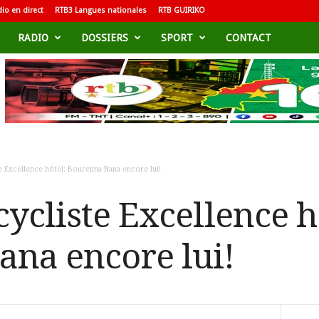
io en direct
RTB3 Langues nationales
RTB GUIRIKO
RADIO
DOSSIERS
SPORT
CONTACT
e Excellence hôtel: Boureima Nana encore lui!
ycliste Excellence h
na encore lui!