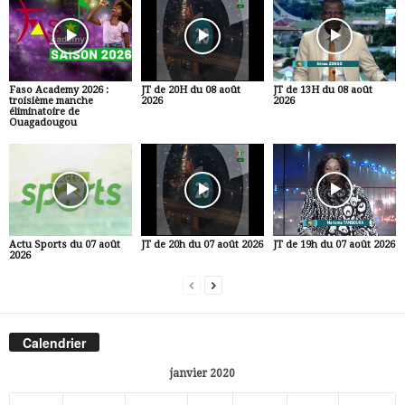
Faso Academy 2026 :
JT de 20H du 08 août
JT de 13H du 08 août
troisième manche
2026
2026
éliminatoire de
Ouagadougou
Actu Sports du 07 août
JT de 20h du 07 août 2026
JT de 19h du 07 août 2026
2026
Calendrier
janvier 2020