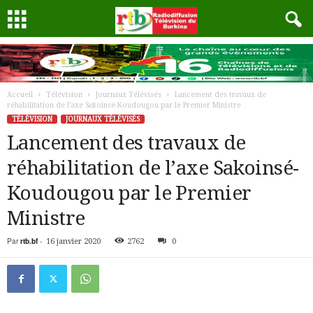
Accueil
Télévision
Journaux Télévisés
Lancement des travaux de
réhabilitation de l’axe Sakoinsé-Koudougou par le Premier Ministre
TÉLÉVISION
JOURNAUX TÉLÉVISÉS
Lancement des travaux de
réhabilitation de l’axe Sakoinsé-
Koudougou par le Premier
Ministre
Par
rtb.bf
-
16 janvier 2020
2762
0