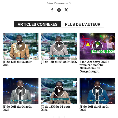
https://wwww.rtb.bf
ARTICLES CONNEXES
PLUS DE L'AUTEUR
JT de 13H du 06 août
JT de 13h du 05 août 2026
Faso Academy 2026 :
2026
première manche
éliminatoire de
Ouagadougou
JT de 20H du 04 août
JT de 13H du 04 août
JT de 20H du 03 août
2026
2026
2026