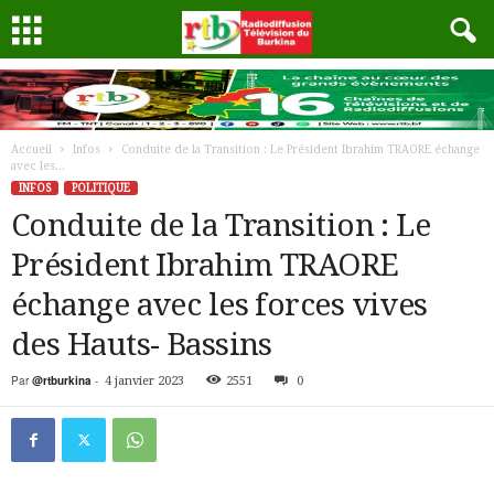
Accueil
Infos
Conduite de la Transition : Le Président Ibrahim TRAORE échange
avec les...
INFOS
POLITIQUE
Conduite de la Transition : Le
Président Ibrahim TRAORE
échange avec les forces vives
des Hauts- Bassins
Par
@rtburkina
-
4 janvier 2023
2551
0