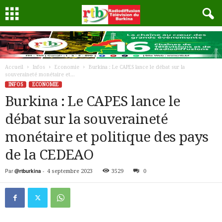
Accueil
Infos
Economie
Burkina : Le CAPES lance le débat sur la
souveraineté monétaire et...
INFOS
ECONOMIE
Burkina : Le CAPES lance le
débat sur la souveraineté
monétaire et politique des pays
de la CEDEAO
Par
@rtburkina
-
4 septembre 2023
3529
0