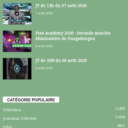
JT de 13h du 07 août 2026
7 août 2026
Faso Academy 2026 : Seconde manche
éliminatoire de Ouagadougou
6 août 2026
JT de 20H du 06 août 2026
6 août 2026
CATÉGORIE POPULAIRE
12463
Télévision
11898
Journaux Télévisés
4811
Infos