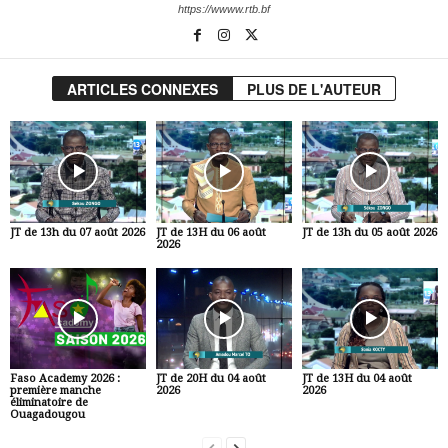
https://wwww.rtb.bf
ARTICLES CONNEXES
PLUS DE L'AUTEUR
JT de 13h du 07 août 2026
JT de 13H du 06 août
JT de 13h du 05 août 2026
2026
Faso Academy 2026 :
JT de 20H du 04 août
JT de 13H du 04 août
première manche
2026
2026
éliminatoire de
Ouagadougou