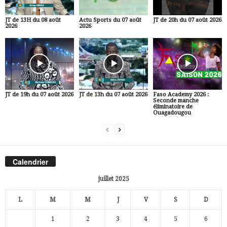
JT de 13H du 08 août
Actu Sports du 07 août
JT de 20h du 07 août 2026
2026
2026
JT de 19h du 07 août 2026
JT de 13h du 07 août 2026
Faso Academy 2026 :
Seconde manche
éliminatoire de
Ouagadougou
Calendrier
juillet 2025
L
M
M
J
V
S
D
1
2
3
4
5
6