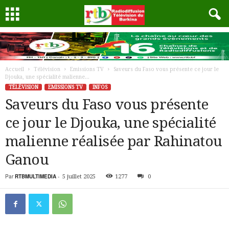
Accueil
Télévision
Emissions TV
Saveurs du Faso vous présente ce jour le
Djouka, une spécialité malienne...
TÉLÉVISION
EMISSIONS TV
INFOS
Saveurs du Faso vous présente
ce jour le Djouka, une spécialité
malienne réalisée par Rahinatou
Ganou
Par
RTBMULTIMEDIA
-
5 juillet 2025
1277
0