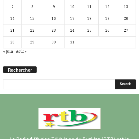
7
8
9
10
11
12
13
14
15
16
17
18
19
20
21
22
23
24
25
26
27
28
29
30
31
« Juin
Août »
Rechercher
La Radiodiffusion Télévision du Burkina (RTB) est la