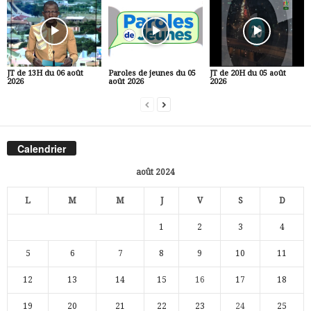
JT de 13H du 06 août
Paroles de jeunes du 05
JT de 20H du 05 août
2026
août 2026
2026
Calendrier
août 2024
L
M
M
J
V
S
D
1
2
3
4
5
6
7
8
9
10
11
12
13
14
15
16
17
18
19
20
21
22
23
24
25