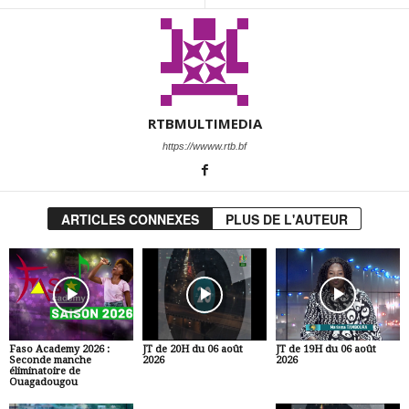
RTBMULTIMEDIA
https://wwww.rtb.bf
ARTICLES CONNEXES
PLUS DE L'AUTEUR
Faso Academy 2026 :
JT de 20H du 06 août
JT de 19H du 06 août
Seconde manche
2026
2026
éliminatoire de
Ouagadougou