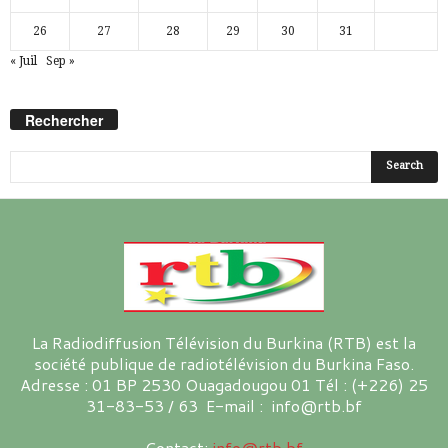
26
27
28
29
30
31
« Juil
Sep »
Rechercher
La Radiodiffusion Télévision du Burkina (RTB) est la
société publique de radiotélévision du Burkina Faso.
Adresse : 01 BP 2530 Ouagadougou 01 Tél : (+226) 25
31-83-53 / 63 E-mail : info@rtb.bf
Contact:
info@rtb.bf