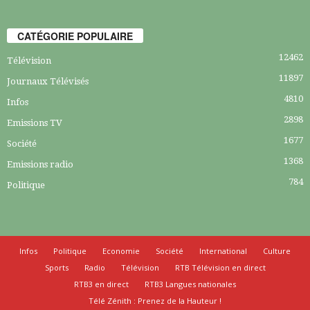
CATÉGORIE POPULAIRE
12462
Télévision
11897
Journaux Télévisés
4810
Infos
2898
Emissions TV
1677
Société
1368
Emissions radio
784
Politique
Infos
Politique
Economie
Société
International
Culture
Sports
Radio
Télévision
RTB Télévision en direct
RTB3 en direct
RTB3 Langues nationales
Télé Zénith : Prenez de la Hauteur !