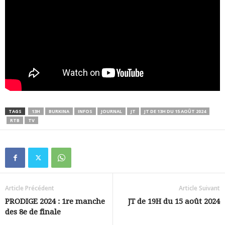
TAGS
13H
BURKINA
INFOS
JOURNAL
JT
JT DE 13H DU 15 AOÛT 2024
RTB
TV
Article Précédent
Article Suivant
PRODIGE 2024 : 1re manche
JT de 19H du 15 août 2024
des 8e de finale