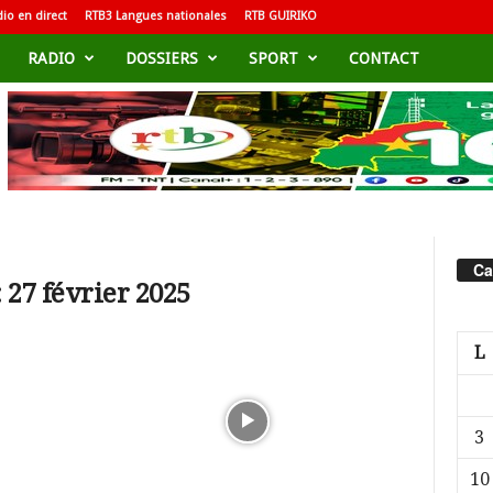
io en direct
RTB3 Langues nationales
RTB GUIRIKO
RADIO
DOSSIERS
SPORT
CONTACT
Ca
 27 février 2025
L
3
10