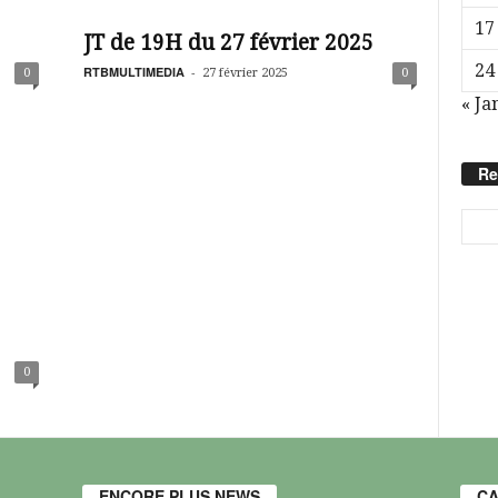
17
JT de 19H du 27 février 2025
24
RTBMULTIMEDIA
-
0
27 février 2025
0
« Ja
Re
0
ENCORE PLUS NEWS
CA