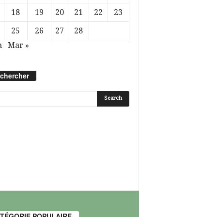
18
19
20
21
22
23
25
26
27
28
n
Mar »
chercher
TÉGORIE POPULAIRE