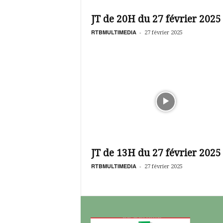
é
v
JT de 20H du 27 février 2025
i
s
RTBMULTIMEDIA
-
27 février 2025
i
o
n
d
u
B
u
r
k
i
n
JT de 13H du 27 février 2025
a
RTBMULTIMEDIA
-
27 février 2025