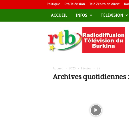
Politique
Rtb Télévision
Télé Zenith en direct
Rad
ACCUEIL
INFOS
TÉLÉVISION
R
a
d
i
o
d
i
f
Accueil
2025
février
27
f
Archives quotidiennes :
u
s
i
o
n
T
é
l