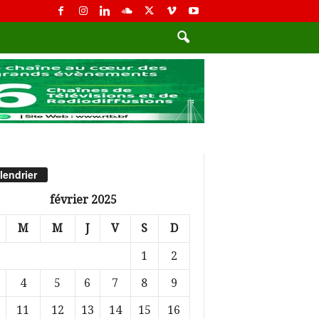
lendrier
février 2025
M
M
J
V
S
D
1
2
4
5
6
7
8
9
11
12
13
14
15
16