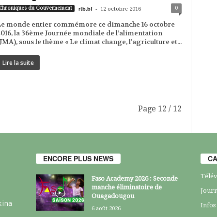
rtb.bf
-
0
Chroniques du Gouvernement
12 octobre 2016
Le monde entier commémore ce dimanche 16 octobre
016, la 36ème Journée mondiale de l’alimentation
JMA), sous le thème « Le climat change, l’agriculture et...
Lire la suite
Page 12 / 12
ENCORE PLUS NEWS
CA
Télév
Faso Academy 2026 : Seconde
manche éliminatoire de
Journ
Ouagadougou
kina
Infos
6 août 2026