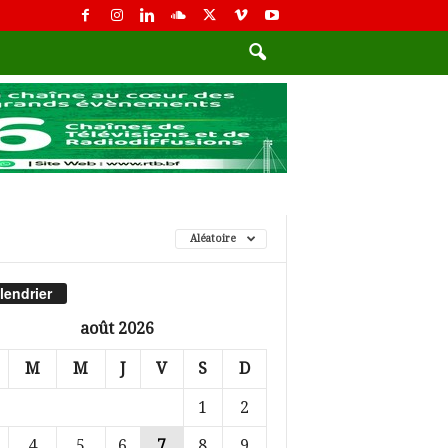
Aléatoire
lendrier
août 2026
M
M
J
V
S
D
1
2
4
5
6
7
8
9