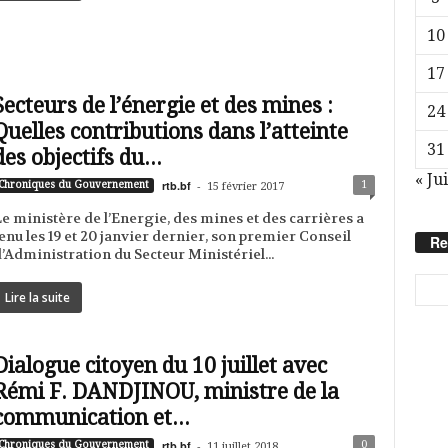
10
17
Secteurs de l’énergie et des mines :
24
Quelles contributions dans l’atteinte
31
des objectifs du...
« Jui
rtb.bf
-
1
Chroniques du Gouvernement
15 février 2017
e ministère de l’Energie, des mines et des carrières a
enu les 19 et 20 janvier dernier, son premier Conseil
Re
’Administration du Secteur Ministériel...
Lire la suite
Dialogue citoyen du 10 juillet avec
Rémi F. DANDJINOU, ministre de la
communication et...
rtb.bf
-
0
Chroniques du Gouvernement
11 juillet 2018