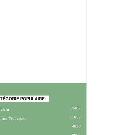
TÉGORIE POPULAIRE
12462
ision
11897
aux Télévisés
4810