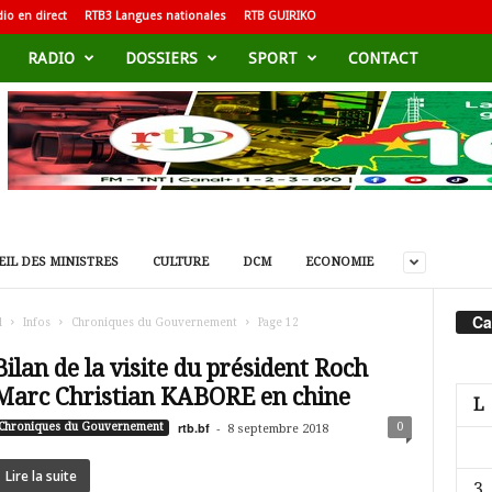
io en direct
RTB3 Langues nationales
RTB GUIRIKO
RADIO
DOSSIERS
SPORT
CONTACT
IL DES MINISTRES
CULTURE
DCM
ECONOMIE
Ca
l
Infos
Chroniques du Gouvernement
Page 12
Bilan de la visite du président Roch
Marc Christian KABORE en chine
L
rtb.bf
-
0
Chroniques du Gouvernement
8 septembre 2018
Lire la suite
3