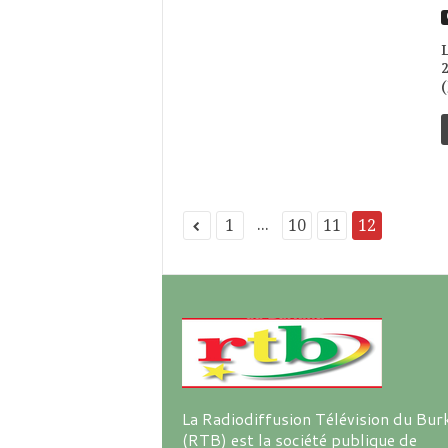
2
(
...
1
10
11
12
La Radiodiffusion Télévision du Bur
(RTB) est la société publique de