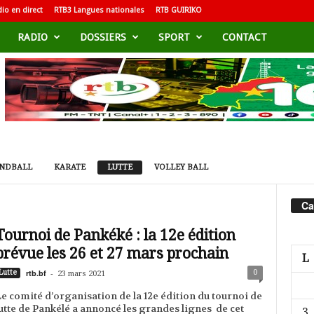
io en direct
RTB3 Langues nationales
RTB GUIRIKO
RADIO
DOSSIERS
SPORT
CONTACT
NDBALL
KARATE
LUTTE
VOLLEY BALL
Ca
Tournoi de Pankéké : la 12e édition
prévue les 26 et 27 mars prochain
L
rtb.bf
-
0
Lutte
23 mars 2021
e comité d’organisation de la 12e édition du tournoi de
utte de Pankélé a annoncé les grandes lignes de cet
3