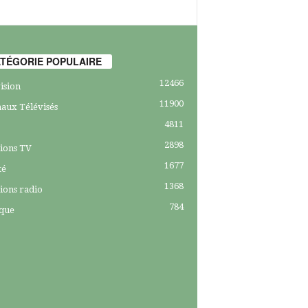
TÉGORIE POPULAIRE
12466
ision
11900
aux Télévisés
4811
2898
ions TV
1677
té
1368
ions radio
784
ique