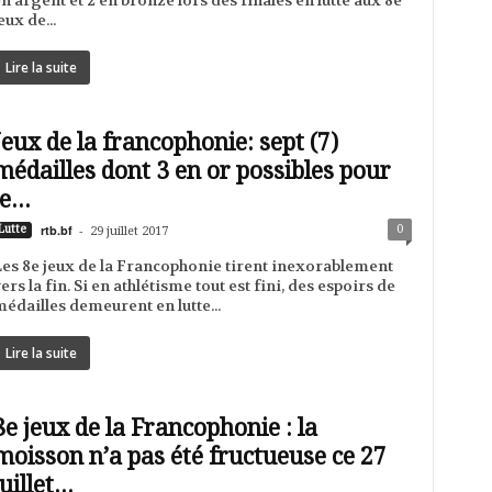
n argent et 2 en bronze lors des finales en lutte aux 8e
eux de...
Lire la suite
Jeux de la francophonie: sept (7)
médailles dont 3 en or possibles pour
e...
rtb.bf
-
0
Lutte
29 juillet 2017
es 8e jeux de la Francophonie tirent inexorablement
ers la fin. Si en athlétisme tout est fini, des espoirs de
édailles demeurent en lutte...
Lire la suite
8e jeux de la Francophonie : la
moisson n’a pas été fructueuse ce 27
uillet...