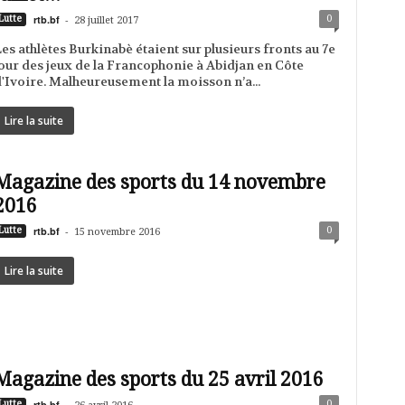
rtb.bf
-
0
Lutte
28 juillet 2017
es athlètes Burkinabè étaient sur plusieurs fronts au 7e
our des jeux de la Francophonie à Abidjan en Côte
'Ivoire. Malheureusement la moisson n’a...
Lire la suite
Magazine des sports du 14 novembre
2016
rtb.bf
-
0
Lutte
15 novembre 2016
Lire la suite
Magazine des sports du 25 avril 2016
rtb.bf
-
0
Lutte