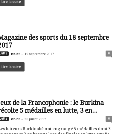
Lire la suite
Magazine des sports du 18 septembre
2017
rtb.bf
-
0
Lutte
19 septembre 2017
Lire la suite
Jeux de la Francophonie : le Burkina
récolte 5 médailles en lutte, 3 en...
rtb.bf
-
0
Lutte
30 juillet 2017
es lutteurs Burkinabè ont engrangé 5 médailles dont 3