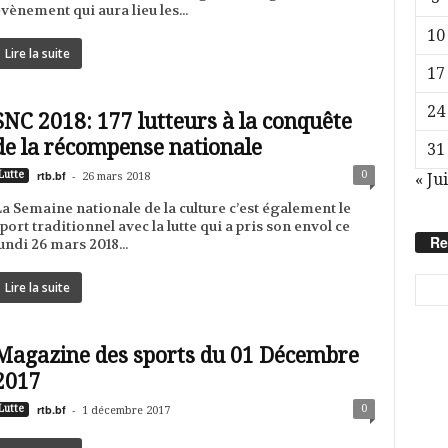
vènement qui aura lieu les...
10
Lire la suite
17
24
SNC 2018: 177 lutteurs à la conquête
de la récompense nationale
31
rtb.bf
-
0
Lutte
26 mars 2018
« Jui
a Semaine nationale de la culture c’est également le
port traditionnel avec la lutte qui a pris son envol ce
Re
undi 26 mars 2018...
Lire la suite
Magazine des sports du 01 Décembre
2017
rtb.bf
-
0
Lutte
1 décembre 2017