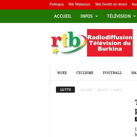
Politique
Rtb Télévision
Télé Zenith en direct
Rad
ACCUEIL
INFOS
TÉLÉVISION
R
a
d
i
o
d
i
f
BOXE
CYCLISME
FOOTBALL
HA
f
u
LUTTE
Accueil
Sports
Lutte
s
i
o
n
T
é
L
l
l