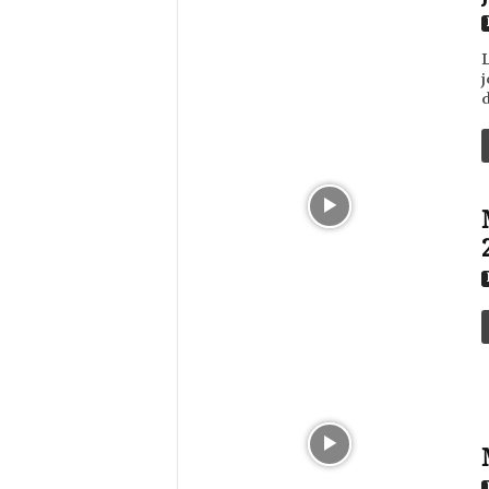
L
j
d