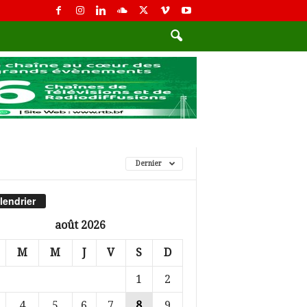
Dernier
lendrier
août 2026
M
M
J
V
S
D
1
2
4
5
6
7
8
9