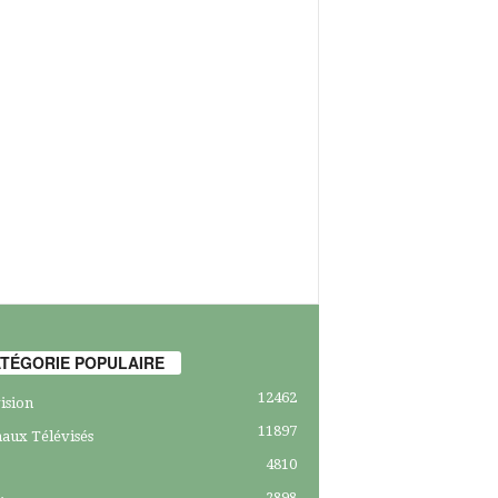
TÉGORIE POPULAIRE
12462
ision
11897
aux Télévisés
4810
2898