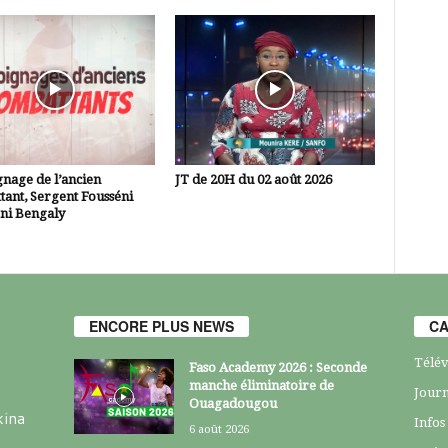
nage de l’ancien
JT de 20H du 02 août 2026
ant, Sergent Fousséni
i Bengaly
ENCORE PLUS NEWS
CA
Télév
Faso Academy 2026 : Seconde
manche éliminatoire de
Journ
Ouagadougou
kina
Infos
6 août 2026