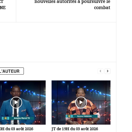
ET
nouvelles autorités à poursuivre le
UNE
combat
L'AUTEUR
0H du 03 août 2026
JT de 19H du 03 août 2026