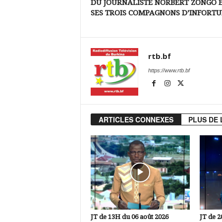
DU JOURNALISTE NORBERT ZONGO 
SES TROIS COMPAGNONS D’INFORT
rtb.bf
https://www.rtb.bf
ARTICLES CONNEXES
PLUS DE 
JT de 13H du 06 août 2026
JT de 2