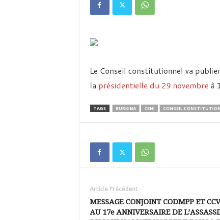
é
v
i
s
i
o
n
Le Conseil constitutionnel va publie
d
u
la
présidentielle du 29 novembre
à 1
B
u
TAGS
BURKINA
CENI
CONSEIL CONSTITUTIO
r
k
i
n
a
Article Précédent
MESSAGE CONJOINT CODMPP ET CC
AU 17e ANNIVERSAIRE DE L’ASSASS