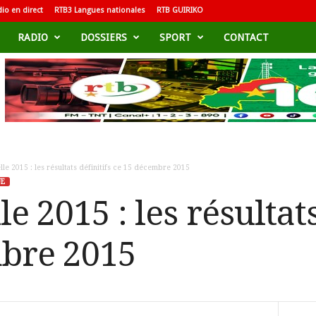
io en direct
RTB3 Langues nationales
RTB GUIRIKO
RADIO
DOSSIERS
SPORT
CONTACT
lle 2015 : les résultats définitifs ce 15 décembre 2015
UE
e 2015 : les résultats
mbre 2015