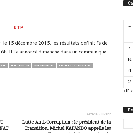
Ca
L
r, le 15 décembre 2015, les résultats définitifs de
7
6h. Il l’a annoncé dimanche dans un communiqué.
14
NNEL
ÉLECTION 205
PRESIDENTIEL
RESULTATS DÉFINITIFS
21
28
« Nov
Re
Article Suivant
VC
Lutte Anti-Corruption : le président de la
INAT
Transition, Michel KAFANDO appelle les