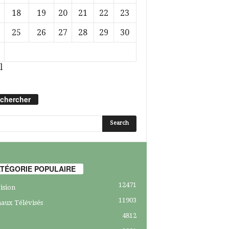
18
19
20
21
22
23
25
26
27
28
29
30
l
chercher
TÉGORIE POPULAIRE
12471
ision
11903
aux Télévisés
4812