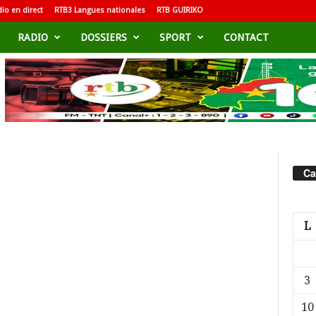
io en direct
RTB3 Langues nationales
RTB GUIRIKO
RADIO
DOSSIERS
SPORT
CONTACT
Ca
L
3
10