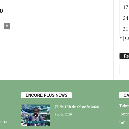
17
00
24
0
31
« Jui
Re
ENCORE PLUS NEWS
CA
Télév
JT de 13h du 09 août 2026
Journ
9 août 2026
kina
Infos