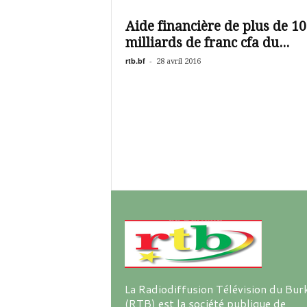
é
v
Aide financière de plus de 1
i
milliards de franc cfa du...
s
i
rtb.bf
-
28 avril 2016
o
n
d
u
B
u
r
k
i
n
a
La Radiodiffusion Télévision du Bur
(RTB) est la société publique de