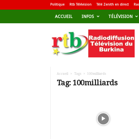
Politique
Rtb Télévision
Télé Zenith en direct
Rad
ACCUEIL
INFOS
TÉLÉVISION
R
a
d
i
o
d
i
f
Accueil
Tags
100milliards
f
Tag: 100milliards
u
s
i
o
n
T
é
l