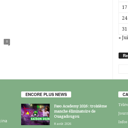
17
24
31
« Jui
0
Re
ENCORE PLUS NEWS
CA
Télév
Faso Academy 2026 : troisième
manche éliminatoire de
Journ
Ouagadougou
kina
Infos
8 août 2026