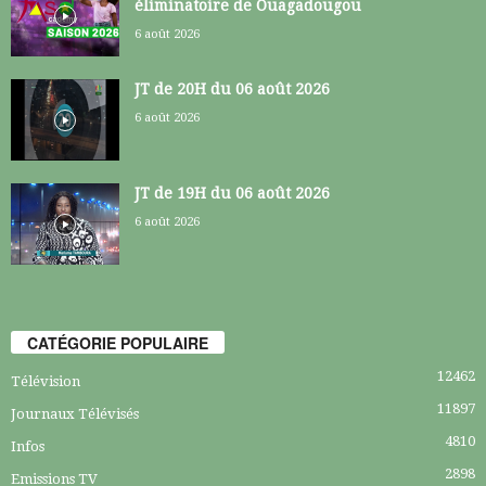
éliminatoire de Ouagadougou
6 août 2026
JT de 20H du 06 août 2026
6 août 2026
JT de 19H du 06 août 2026
6 août 2026
CATÉGORIE POPULAIRE
12462
Télévision
11897
Journaux Télévisés
4810
Infos
2898
Emissions TV