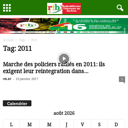
Accueil
Tags
2011
Tag: 2011
Marche des policiers radiés en 2011: ils
exigent leur reintegration dans...
rtb.bf
-
10 janvier 2017
1
Calendrier
août 2026
L
M
M
J
V
S
D