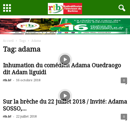
Accueil
Tags
Adama
Tag: adama
Inhumation du comédien Adama Ouedraogo
dit Adam liguidi
rtb.bf
-
16 octobre 2018
0
Sur la brèche du 22 juillet 2018 / Invité: Adama
SOSSO,...
rtb.bf
-
22 juillet 2018
0