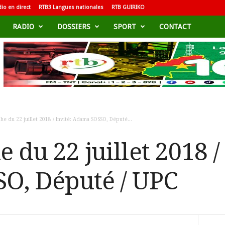
io en direct
RTB3 Langues nationales
RTB GUIRIKO
RADIO
DOSSIERS
SPORT
CONTACT
he du 22 juillet 2018 / Invité: Adama SOSSO, Député...
 du 22 juillet 2018 /
O, Député / UPC