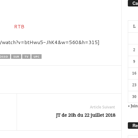
Ca
L
com/watch?v=btHwu5-JhK4&w=560&h=315]
2
OSSO
SUR
TV
UPC
9
16
23
30
« Juin
Article Suivant
JT de 20h du 22 juillet 2018
Re