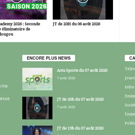
cademy 2026 : Seconde
JT de 20H du 06 août 2026
 éliminatoire de
dougou
ENCORE PLUS NEWS
CA
Télév
Actu Sports du 07 août 2026
Journ
7 août 2026
kina
Infos
Emiss
resse
JT de 20h du 07 août 2026
Socié
7 août 2026
Emiss
Polit
JT de 19h du 07 août 2026