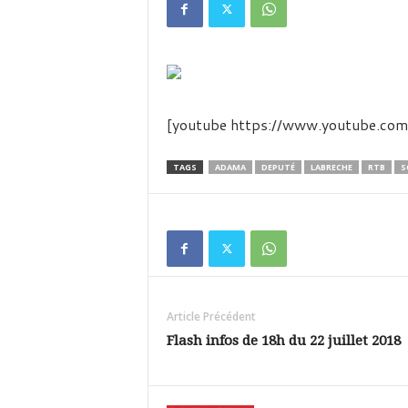
é
v
i
s
i
o
n
[youtube https://www.youtube.
d
u
TAGS
ADAMA
DEPUTÉ
LABRECHE
RTB
S
B
u
r
k
i
n
a
Article Précédent
Flash infos de 18h du 22 juillet 2018