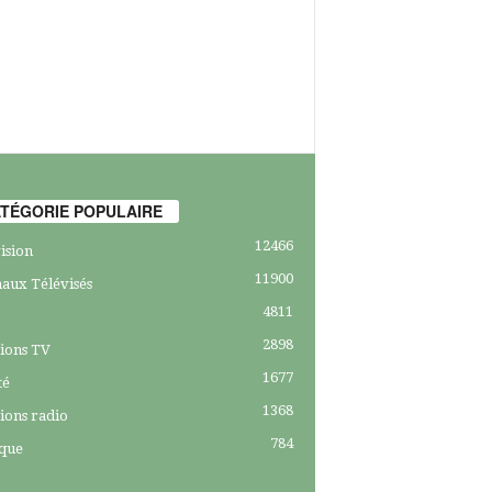
TÉGORIE POPULAIRE
12466
ision
11900
aux Télévisés
4811
2898
ions TV
1677
té
1368
ions radio
784
ique