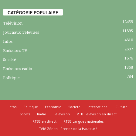
CATÉGORIE POPULAIRE
12459
Télévision
11895
Journaux Télévisés
4810
Infos
2897
Emissions TV
1676
Société
1368
Emissions radio
784
Politique
Infos
Politique
Economie
Société
International
Culture
Sports
Radio
Télévision
RTB Télévision en direct
RTB3 en direct
RTB3 Langues nationales
Télé Zénith : Prenez de la Hauteur !