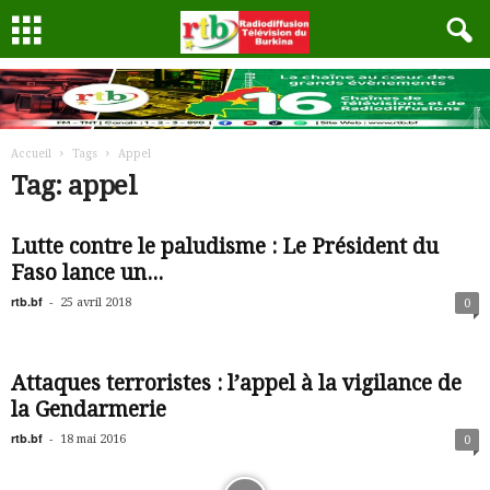
Accueil
Tags
Appel
Tag: appel
Lutte contre le paludisme : Le Président du
Faso lance un...
rtb.bf
-
25 avril 2018
0
Attaques terroristes : l’appel à la vigilance de
la Gendarmerie
rtb.bf
-
18 mai 2016
0