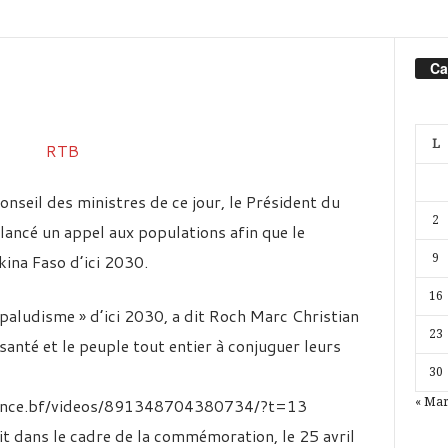
Ca
L
nseil des ministres de ce jour, le Président du
2
lancé un appel aux populations afin que le
ina Faso d’ici 2030.
9
16
paludisme » d’ici 2030, a dit Roch Marc Christian
23
 santé et le peuple tout entier à conjuguer leurs
30
ence.bf/videos/891348704380734/?t=13
« Ma
it dans le cadre de la commémoration, le 25 avril