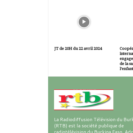
JT de 20H du 22 avril 2024
Coopéra
interna
engage
de la s
l’enfan
La Radiodiffusion Télévision du Bur
(RTB) est la société publique de
radiotélévision du Burkina Faso. Ad