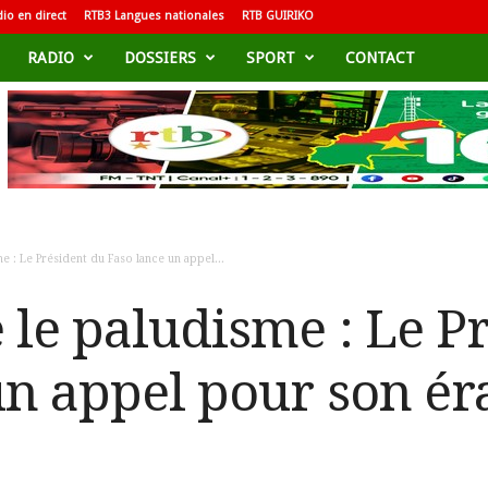
io en direct
RTB3 Langues nationales
RTB GUIRIKO
RADIO
DOSSIERS
SPORT
CONTACT
e : Le Président du Faso lance un appel...
 le paludisme : Le P
un appel pour son ér