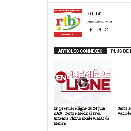
rtb.bf
https://www.rtb.bf
ARTICLES CONNEXES
PLUS DE 
En première ligne du 24 juin
Santé M
2026 : Centre Médical avec
variol
Antenne Chirurgicale (CMA) de
Manga