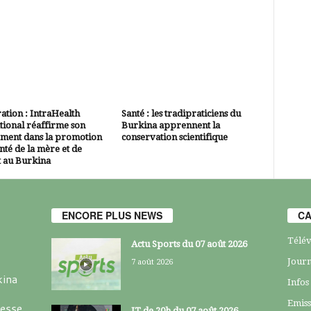
tion : IntraHealth
Santé : les tradipraticiens du
tional réaffirme son
Burkina apprennent la
ment dans la promotion
conservation scientifique
anté de la mère et de
t au Burkina
ENCORE PLUS NEWS
CA
Télév
Actu Sports du 07 août 2026
Journ
7 août 2026
kina
Infos
Emiss
resse
JT de 20h du 07 août 2026