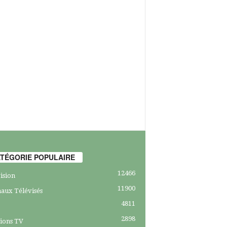
TÉGORIE POPULAIRE
12466
ision
11900
aux Télévisés
4811
2898
ions TV