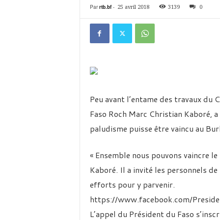
é
Par
rtb.bf
-
25 avril 2018
3139
0
v
i
s
i
o
n
d
u
B
Peu avant l’entame des travaux du Co
u
Faso Roch Marc Christian Kaboré, a 
r
k
paludisme puisse être vaincu au Burk
i
n
« Ensemble nous pouvons vaincre le 
a
Kaboré. Il a invité les personnels de
efforts pour y parvenir.
https://www.facebook.com/Presid
L’appel du Président du Faso s’inscr