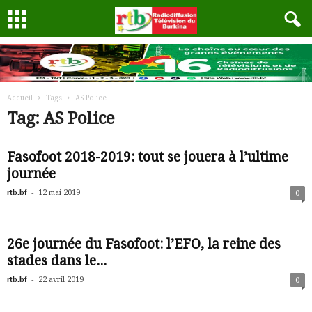
Accueil
Tags
AS Police
Tag: AS Police
Fasofoot 2018-2019: tout se jouera à l’ultime
journée
rtb.bf
-
12 mai 2019
0
26e journée du Fasofoot: l’EFO, la reine des
stades dans le...
rtb.bf
-
22 avril 2019
0