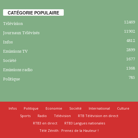
CATÉGORIE POPULAIRE
12469
Télévision
11902
Journaux Télévisés
4812
Infos
2899
Emissions TV
1677
Société
1368
Emissions radio
785
Politique
Infos
Politique
Economie
Société
International
Culture
Sports
Radio
Télévision
RTB Télévision en direct
RTB3 en direct
RTB3 Langues nationales
Télé Zénith : Prenez de la Hauteur !