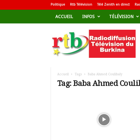
Politique
Rtb Télévision
Télé Zenith en direct
Rad
ACCUEIL
INFOS
TÉLÉVISION
R
a
d
i
o
d
i
f
Accueil
Tags
Baba Ahmed Coulibaly
f
Tag: Baba Ahmed Couli
u
s
i
o
n
T
é
l