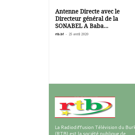
é
v
Antenne Directe avec le
i
Directeur général de la
s
i
SONABEL A Baba...
o
rtb.bf
-
25 avril 2020
n
d
u
B
u
r
k
i
n
a
La Radiodiffusion Télévision du Bur
(RTB) est la société publique de