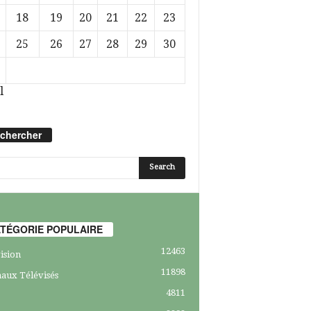
18
19
20
21
22
23
25
26
27
28
29
30
l
chercher
TÉGORIE POPULAIRE
12463
ision
11898
aux Télévisés
4811