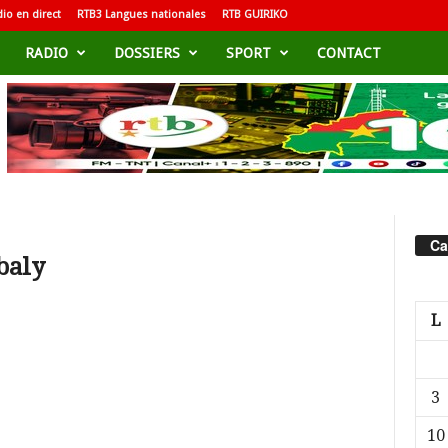
io en direct
RTB3 Langues nationales
RTB GUIRIKO
RADIO
DOSSIERS
SPORT
CONTACT
Ca
baly
L
3
10