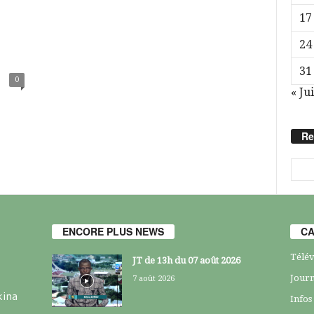
17
24
31
0
« Jui
Re
ENCORE PLUS NEWS
CA
Télév
JT de 13h du 07 août 2026
Journ
7 août 2026
kina
Infos