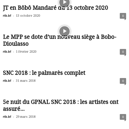
JT en Bôbô Mandaré du 13 octobre 2020
rtb.bf
-
13 octobre 2020
0
Le MPP se dote d’un nouveau siège à Bobo-
Dioulasso
rtb.bf
-
1 février 2020
0
SNC 2018 : le palmarès complet
rtb.bf
-
31 mars 2018
0
5e nuit du GPNAL SNC 2018 : les artistes ont
assuré...
rtb.bf
-
29 mars 2018
0