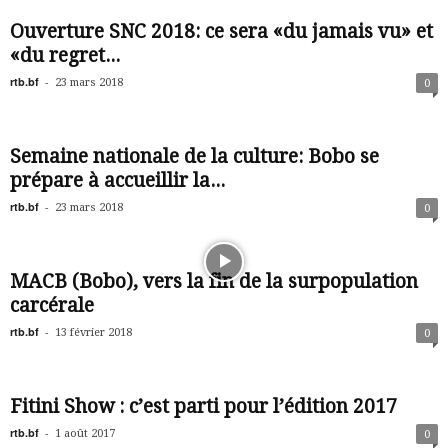
Ouverture SNC 2018: ce sera «du jamais vu» et
«du regret...
rtb.bf
-
23 mars 2018
0
Semaine nationale de la culture: Bobo se
prépare à accueillir la...
rtb.bf
-
23 mars 2018
0
MACB (Bobo), vers la fin de la surpopulation
carcérale
rtb.bf
-
13 février 2018
0
Fitini Show : c’est parti pour l’édition 2017
rtb.bf
-
1 août 2017
0