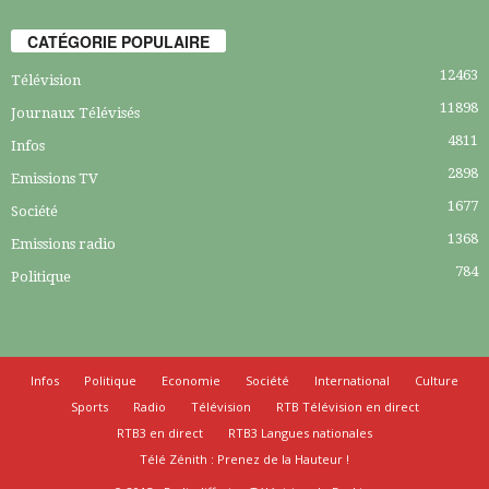
CATÉGORIE POPULAIRE
12463
Télévision
11898
Journaux Télévisés
4811
Infos
2898
Emissions TV
1677
Société
1368
Emissions radio
784
Politique
Infos
Politique
Economie
Société
International
Culture
Sports
Radio
Télévision
RTB Télévision en direct
RTB3 en direct
RTB3 Langues nationales
Télé Zénith : Prenez de la Hauteur !