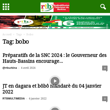
Accueil
Tags
Bobo
Tag: bobo
Préparatifs de la SNC 2024 : le Gouverneur des
Hauts-Bassins encourage...
@rtburkina
-
4 avril 2024
0
JT en dagara et bôbô mandarè du 04 janvier
2022
RTBMULTIMEDIA
-
4 janvier 2022
0