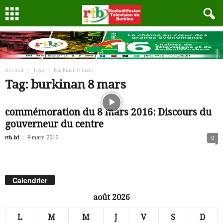
Accueil
Tags
Burkinan 8 mars
Tag: burkinan 8 mars
commémoration du 8 mars 2016: Discours du
gouverneur du centre
rtb.bf
-
8 mars 2016
0
Calendrier
août 2026
L
M
M
J
V
S
D