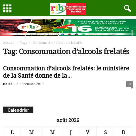
Accueil
Tags
Consommation d’alcools frelatés
Tag: Consommation d’alcools frelatés
Consommation d’alcools frelatés: le ministère
de la Santé donne de la...
rtb.bf
-
3 décembre 2019
0
Calendrier
août 2026
L
M
M
J
V
S
D