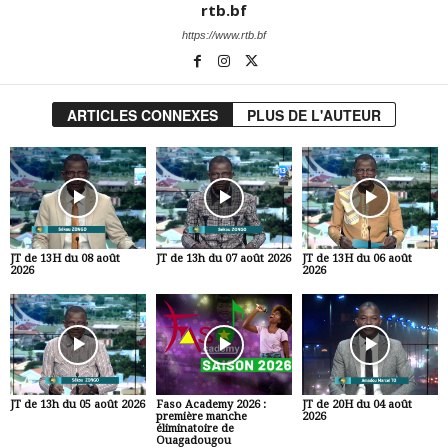
rtb.bf
https://www.rtb.bf
ARTICLES CONNEXES
PLUS DE L'AUTEUR
JT de 13H du 08 août
JT de 13h du 07 août 2026
JT de 13H du 06 août
2026
2026
JT de 13h du 05 août 2026
Faso Academy 2026 :
JT de 20H du 04 août
première manche
2026
éliminatoire de
Ouagadougou