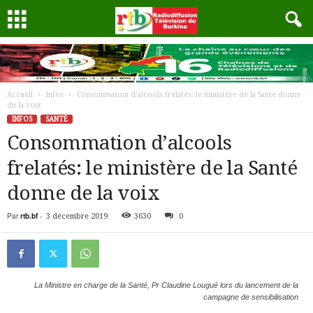
Accueil
Infos
Consommation d’alcools frelatés: le ministère de la Santé donne
de la voix
INFOS
SANTÉ
Consommation d’alcools
frelatés: le ministère de la Santé
donne de la voix
Par
rtb.bf
-
3 décembre 2019
3630
0
La Ministre en charge de la Santé, Pr Claudine Lougué lors du lancement de la
campagne de sensibilisation