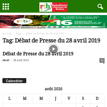
Accueil
Tags
Débat de Presse du 28 avril 2019
Tag: Débat de Presse du 28 avril 2019
Débat de Presse du 28 avril 2019
rtb.bf
-
28 avril 2019
0
Calendrier
août 2026
L
M
M
J
V
S
D