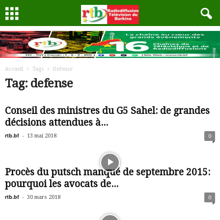
Accueil
Tags
Defense
Tag: defense
Conseil des ministres du G5 Sahel: de grandes
décisions attendues à...
rtb.bf
-
13 mai 2018
0
Procès du putsch manqué de septembre 2015:
pourquoi les avocats de...
rtb.bf
-
30 mars 2018
0