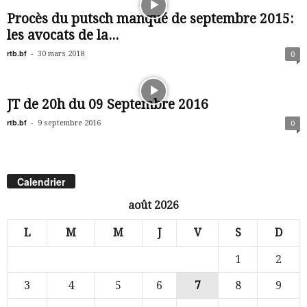
Procès du putsch manqué de septembre 2015:
les avocats de la...
rtb.bf
-
30 mars 2018
0
JT de 20h du 09 Septembre 2016
rtb.bf
-
9 septembre 2016
0
Calendrier
août 2026
L
M
M
J
V
S
D
1
2
3
4
5
6
7
8
9