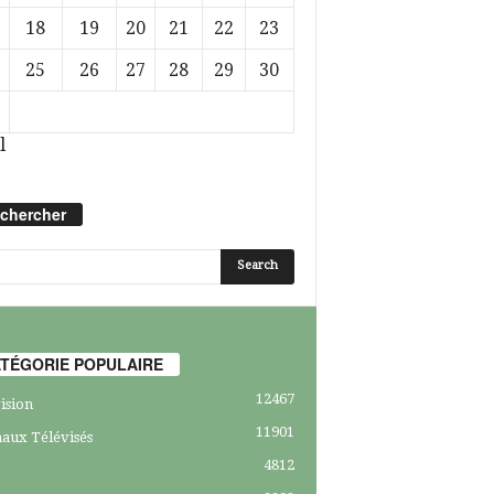
18
19
20
21
22
23
25
26
27
28
29
30
l
chercher
TÉGORIE POPULAIRE
12467
ision
11901
aux Télévisés
4812