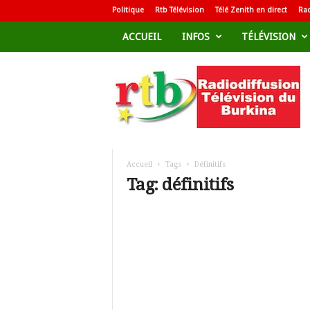
Politique
Rtb Télévision
Télé Zenith en direct
Rad
ACCUEIL
INFOS
TÉLÉVISION
R
a
d
i
o
d
i
f
Accueil
Tags
Définitifs
f
Tag: définitifs
u
s
i
o
n
T
é
l