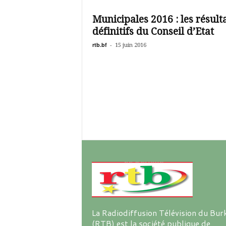
é
v
Municipales 2016 : les résult
i
définitifs du Conseil d’Etat
s
i
rtb.bf
-
15 juin 2016
o
n
d
u
B
u
r
k
i
n
a
La Radiodiffusion Télévision du Bur
(RTB) est la société publique de