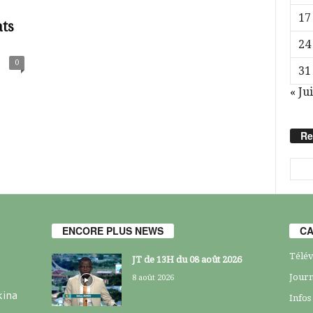
17
ats
24
0
31
« Jui
Re
ENCORE PLUS NEWS
CA
Télév
JT de 13H du 08 août 2026
Journ
8 août 2026
kina
Infos