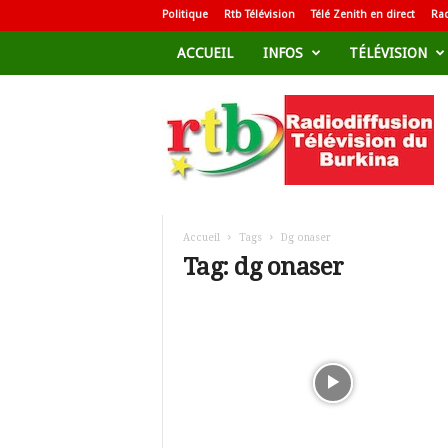
Politique
Rtb Télévision
Télé Zenith en direct
Rad
ACCUEIL
INFOS
TÉLÉVISION
R
a
d
i
o
d
i
f
Accueil
Tags
Dg onaser
f
Tag: dg onaser
u
s
i
o
n
T
é
l