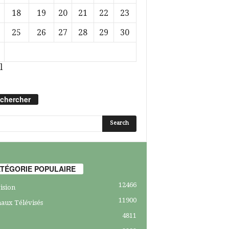
18
19
20
21
22
23
25
26
27
28
29
30
l
chercher
TÉGORIE POPULAIRE
12466
ision
11900
aux Télévisés
4811