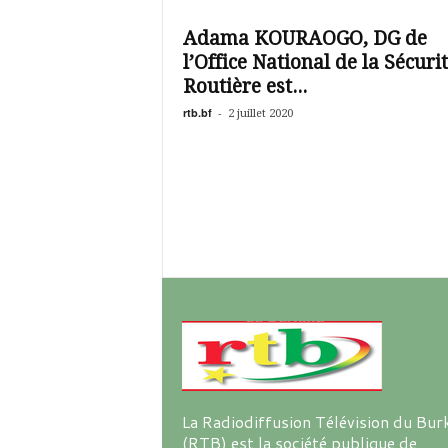
é
v
Adama KOURAOGO, DG de
i
l’Office National de la Sécuri
s
i
Routière est...
o
rtb.bf
-
2 juillet 2020
n
d
u
B
u
r
k
i
n
a
La Radiodiffusion Télévision du Bur
(RTB) est la société publique de