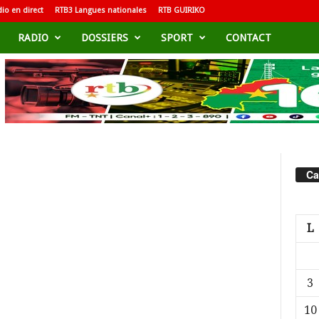
io en direct
RTB3 Langues nationales
RTB GUIRIKO
RADIO
DOSSIERS
SPORT
CONTACT
Ca
L
3
10