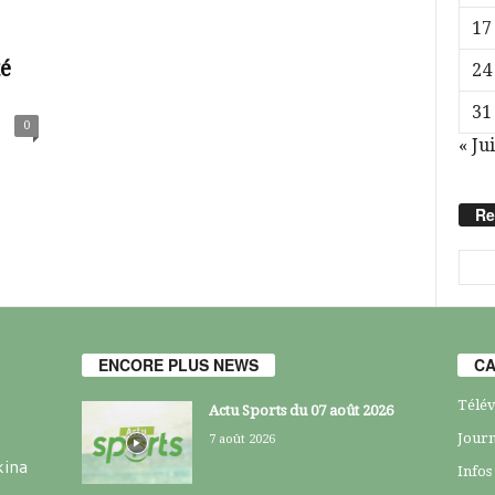
17
té
24
31
0
« Jui
Re
ENCORE PLUS NEWS
CA
Télév
Actu Sports du 07 août 2026
Journ
7 août 2026
kina
Infos