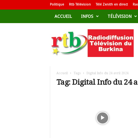
Politique
Rtb Télévision
Télé Zenith en direct
Rad
ACCUEIL
INFOS
TÉLÉVISION
R
a
d
i
o
d
i
f
Accueil
Tags
Digital Info du 24 avril 2024
f
Tag: Digital Info du 24 
u
s
i
o
n
T
é
l