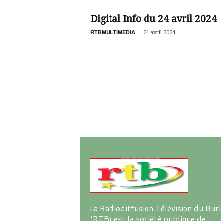
é
v
Digital Info du 24 avril 2024
i
s
RTBMULTIMEDIA
-
24 avril 2024
i
o
n
d
u
B
u
r
k
i
n
a
La Radiodiffusion Télévision du Bur
(RTB) est la société publique de