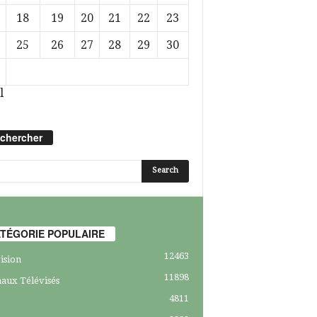
18
19
20
21
22
23
25
26
27
28
29
30
l
chercher
TÉGORIE POPULAIRE
12463
ision
11898
aux Télévisés
4811