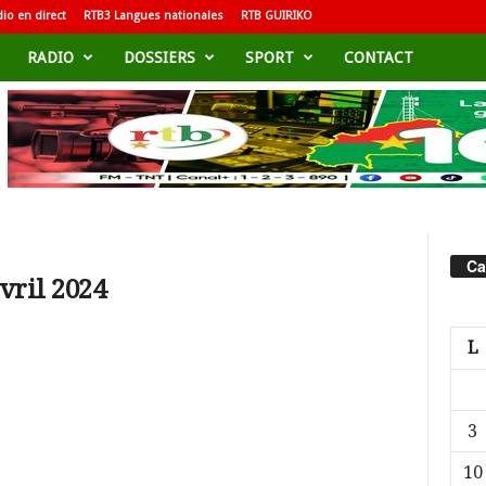
io en direct
RTB3 Langues nationales
RTB GUIRIKO
RADIO
DOSSIERS
SPORT
CONTACT
Ca
avril 2024
L
3
10