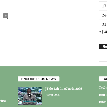
17
24
0
31
« Jui
Re
ENCORE PLUS NEWS
CA
Télév
JT de 13h du 07 août 2026
Journ
7 août 2026
kina
Infos