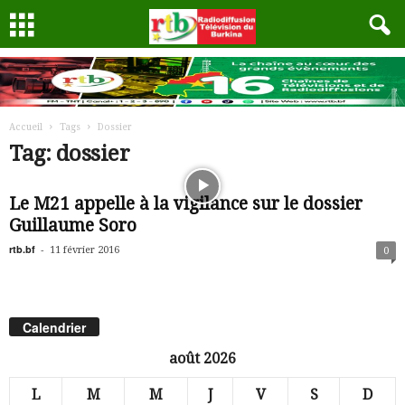
Accueil
Tags
Dossier
Tag: dossier
Le M21 appelle à la vigilance sur le dossier
Guillaume Soro
rtb.bf
-
11 février 2016
0
Calendrier
août 2026
L
M
M
J
V
S
D