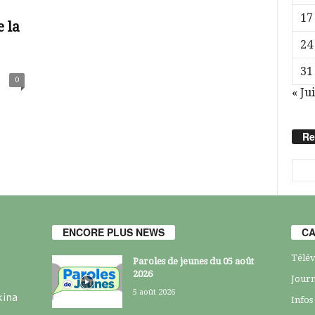
17
 la
24
31
0
« Jui
Re
ENCORE PLUS NEWS
CA
Télév
Paroles de jeunes du 05 août
2026
Journ
5 août 2026
kina
Infos