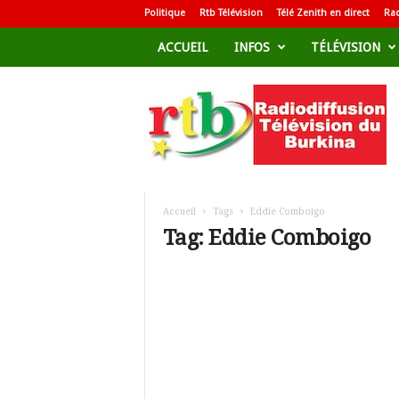
Politique
Rtb Télévision
Télé Zenith en direct
Rad
ACCUEIL
INFOS
TÉLÉVISION
R
a
d
i
o
d
i
f
Accueil
Tags
Eddie Comboigo
f
Tag: Eddie Comboigo
u
s
i
o
n
T
é
l