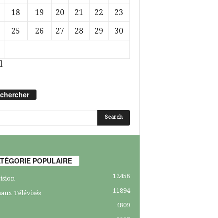
18
19
20
21
22
23
25
26
27
28
29
30
l
chercher
TÉGORIE POPULAIRE
12458
ision
11894
aux Télévisés
4809