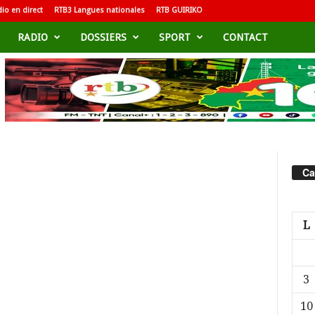
io en direct
RTB3 Langues nationales
RTB GUIRIKO
RADIO
DOSSIERS
SPORT
CONTACT
Ca
L
3
10