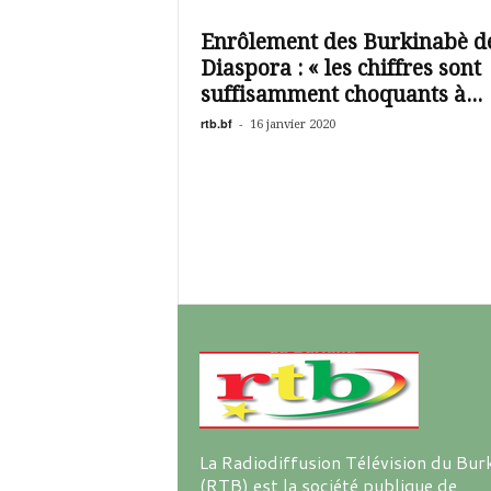
é
v
Enrôlement des Burkinabè de
i
Diaspora : « les chiffres sont
s
i
suffisamment choquants à...
o
rtb.bf
-
16 janvier 2020
n
d
u
B
u
r
k
i
n
a
La Radiodiffusion Télévision du Bur
(RTB) est la société publique de